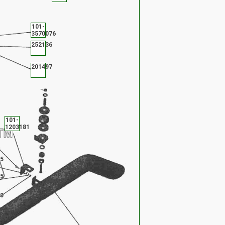
101-
3570076
252136
201497
101-
1203181
5
5
0