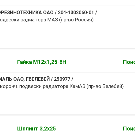
РЕЗИНОТЕХНИКА ОАО
/
204-1302060-01
/
одвески радиатора МАЗ (пр-во Россия)
Гайка М12х1,25-6Н
Поис
АЛЬ ОАО, Г.БЕЛЕБЕЙ
/
250977
/
 коронч. подвески радиатора КамАЗ (пр-во Белебей)
Шплинт 3,2х25
Поис