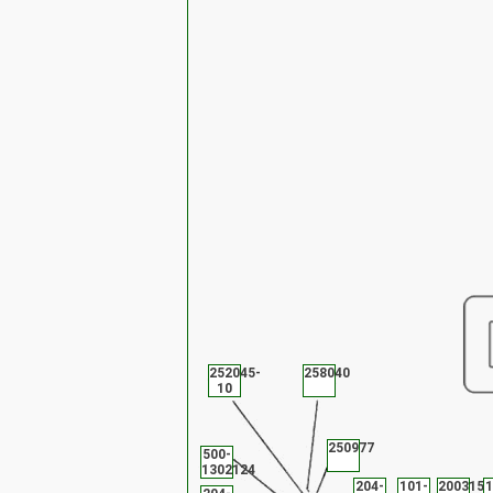
252045-
258040
10
250977
500-
1302124
204-
101-
200315
1