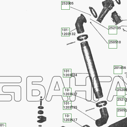
252005
252135
101-
1203132
250510
201456
101-
1203024
25200
10-
1203117
25213
101-
1203135
25051
10-
1203117
01-