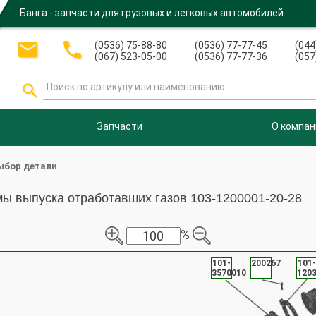
Банга - запчасти для грузовых и легковых автомобилей


(0536) 75-88-80
(0536) 77-77-45
(044
(067) 523-05-00
(0536) 77-77-36
(057

Запчасти
О компан
ыбор детали
ы выпуска отработавших газов 103-1200001-20-28
%
101-
200267
101-
3570010
120