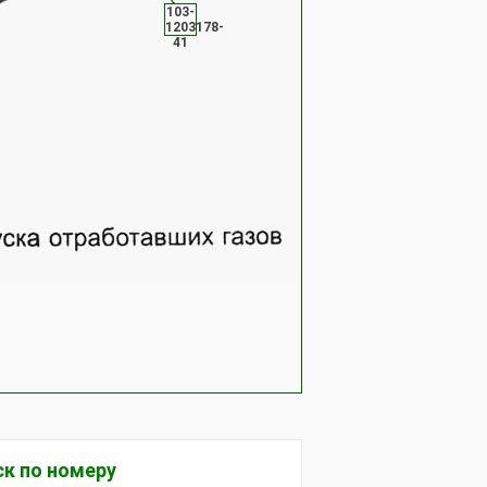
103-
1203178-
41
к по номеру