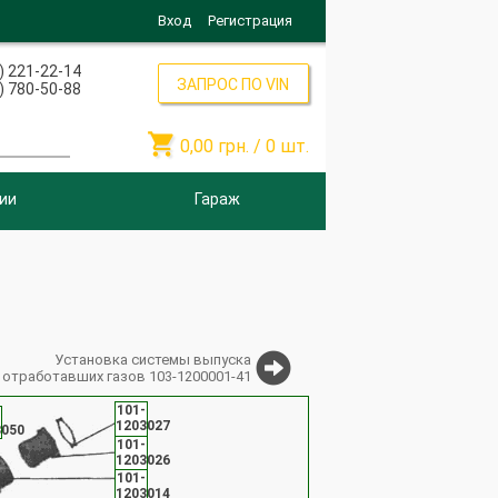
Вход
Регистрация
) 221-22-14
ЗАПРОС ПО VIN
) 780-50-88

0,00
грн. /
0
шт.
ии
Гараж
Установка системы выпуска
отработавших газов 103-1200001-41
101-
1203027
3050
101-
1203026
101-
1203014