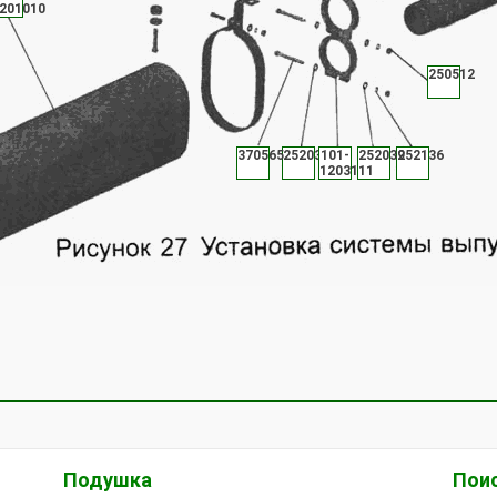
201010
250512
370565
252039
101-
252039
252136
1203111
Подушка
Поис