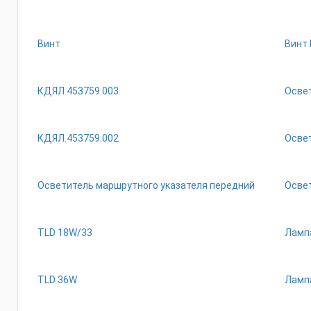
Винт
Винт 
КДЯЛ 453759.003
Освет
КДЯЛ.453759.002
Осве
Осветитель маршрутного указателя передний
Осве
ТLD 18W/33
Лампа
ТLD 36W
Лампа