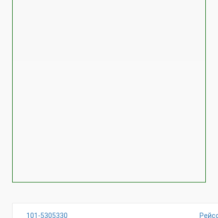
101-5305330
Рейс