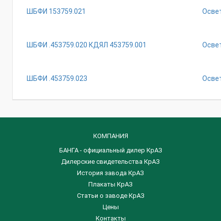
ШБФИ 153759.021
Осве
ШБФИ .453759.020 КДЯЛ 453759.001
Осве
ШБФИ .453759.023
Освет
КОМПАНИЯ
БАНГА - официальный дилер КрАЗ
Дилерские свидетельства КрАЗ
История завода КрАЗ
Плакаты КрАЗ
Статьи о заводе КрАЗ
Цены
Контакты