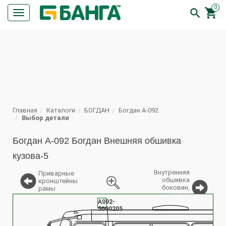
0


Кнопка
меню
ПОИСК
Главная
Каталоги
БОГДАН
Богдан А-092
Выбор детали
Богдан А-092 Богдан Внешняя обшивка
кузова-5
Внутренняя
Приварные
обшивка
кронштейны
боковин,
рамы
задка,
%
А092-
потолка
5000205