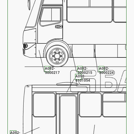
А092-
А092-
А092-
5000217
5000215
5000224
А092-
6101054
А092-