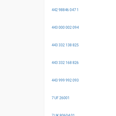
442 98846 047 1
443 000 002 094
443 332 138 825
443 332 168 826
443 999 992 093
7 UF 26001
7 UK 80604 01