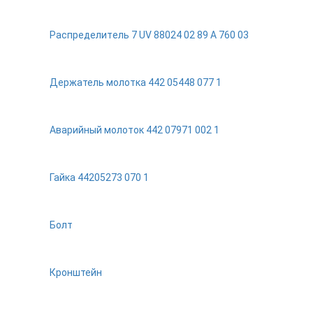
Pacпpeдeлитeль 7 UV 88024 02 89 A 760 03
Держатель молотка 442 05448 077 1
Аварийный молоток 442 07971 002 1
Гайка 44205273 070 1
Болт
Кронштейн