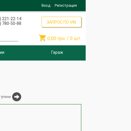
Вход
Регистрация
) 221-22-14
ЗАПРОС ПО VIN
) 780-50-88

0,00
грн. /
0
шт.
ии
Гараж
тупени