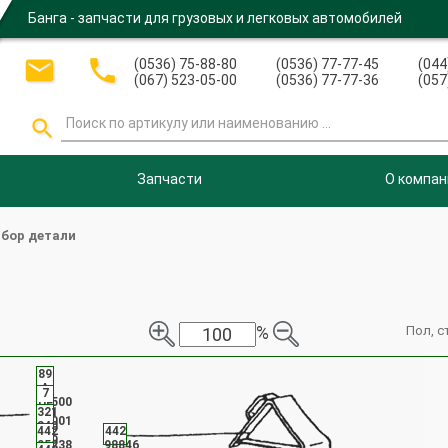
Банга - запчасти для грузовых и легковых автомобилей


(0536) 75-88-80
(0536) 77-77-45
(044
(067) 523-05-00
(0536) 77-77-36
(057

Запчасти
О компан
бор детали
%
Пол, с
89
A
7
41500
UF
321
26001
840
442
442
989
05238
98846