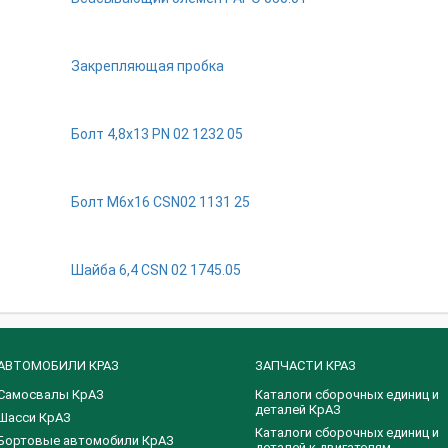
Закрепляющая пробка
Бoлт 4,8x13 PN 02 1232 05
Бoлт M6x16 CSN02 1131 25
Шaйбa 6,4 CSN 02 1745.05
АВТОМОБИЛИ КРАЗ
ЗАПЧАСТИ КРАЗ
Самосвалы КрАЗ
Каталоги сборочных единиц и
деталей КрАЗ
Шасси КрАЗ
​Каталоги сборочных единиц и
Бортовые автомобили КрАЗ
деталей к двигателям