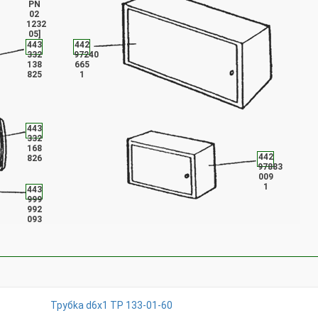
PN
02
1232
05]
443
442
332
97240
138
665
825
1
443
332
168
442
826
97883
009
1
443
999
992
093
Tpyбka d6x1 TP 133-01-60