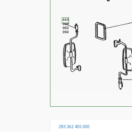
443
000
002
094
283 362 405 000