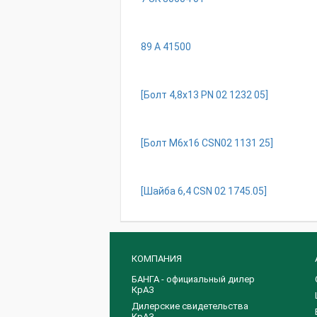
89 A 41500
[Бoлт 4,8x13 PN 02 1232 05]
[Бoлт M6x16 CSN02 1131 25]
[Шaйбa 6,4 CSN 02 1745.05]
КОМПАНИЯ
БАНГА - официальный дилер
КрАЗ
Дилерские свидетельства
КрАЗ