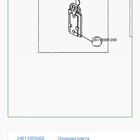
26113081200
24013305000
Опорная плита