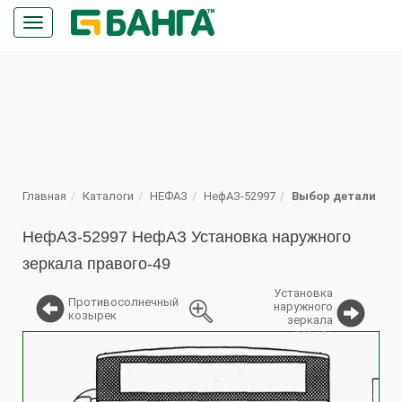
Кнопка
меню
ПОИСК
Главная
Каталоги
НЕФАЗ
НефАЗ-52997
Выбор детали
НефАЗ-52997 НефАЗ Установка наружного
зеркала правого-49
Установка
Противосолнечный
наружного
козырек
зеркала
левого
%
2