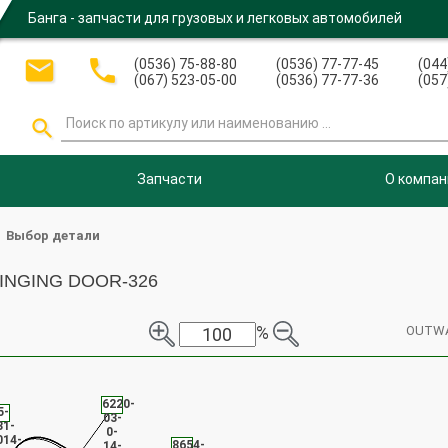
Банга - запчасти для грузовых и легковых автомобилей


(0536) 75-88-80
(0536) 77-77-45
(044
(067) 523-05-00
(0536) 77-77-36
(057

Запчасти
О компан
Выбор детали
WINGING DOOR-326
%
OUTWA
6220-
5-
03-
31-
0-
-
014-
8654-
14-