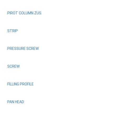
480
3092.93.1.06.301
25-
PIROT COLUMN ZUS.
793-
4002-
5418-
301
02-
0-
47-
STRIP
243
PRESSURE SCREW
SCREW
FILLING PROFILE
PAN HEAD