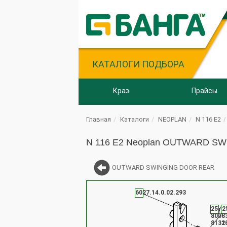
КАТАЛОГИ ПОДБОРА
Краз
Прайсы
Главная
Каталоги
NEOPLAN
N 116 E2
N 116 E2 Neoplan OUTWARD S
OUTWARD SWINGING DOOR REAR
6027.14.0.02.293
25-
2
800-
8
8131
2