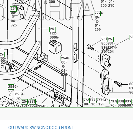
01-
04-
300
200
210
2548-
00-
7724-
0-
26-
04-
2-
325
01-
25-
299
122-
6
0006-
25-
25-
105
800-
831-
8131-
2014-
364
204
25-
2548-
805-
00-
-
1024-
0-
171
04-
325
80
2549-
8
00-
3
6934-
0-
02-
02-
7658-
7724-
7724-
7375-
830-
831-
25-
831-
0-
344
00-
16-
19-
76-
0008-
6007
801-
5025-
3240-
04-
0-
0-
0-
0-
004
214
3156-
214
01-
234
00-
01-
01-
01-
480
0-
248
231
231
334
01-
244
25-
OUTWARD SWINGING DOOR FRONT
801-
3220-