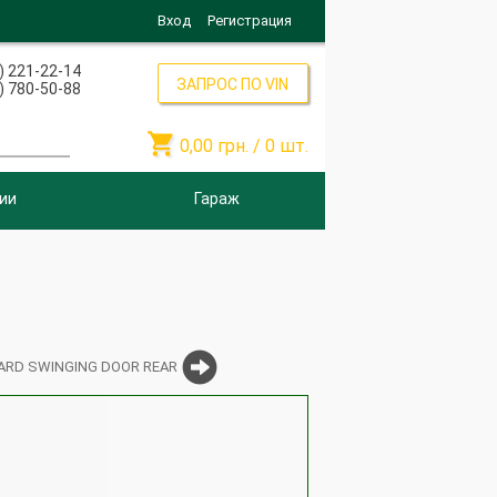
Вход
Регистрация
) 221-22-14
ЗАПРОС ПО VIN
) 780-50-88

0,00
грн. /
0
шт.
ии
Гараж
RD SWINGING DOOR REAR