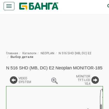
Кнопка
меню
ПОИСК
Главная
Каталоги
NEOPLAN
N 516 SHD (MB, DC) E2
Выбор детали
N 516 SHD (MB, DC) E2 Neoplan MONITOR-185
MONITOR
VIDEO
TFT-LCD
SYSTEM
10,4
%