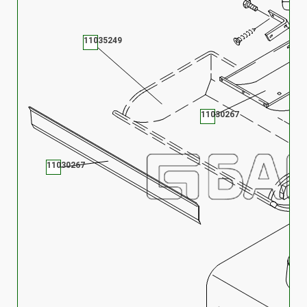
11035249
11030267
11030267