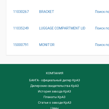
11030267
BRACKET
Поиск п
11035249
LUGGAGE COMPARTMENT LID
Поиск п
15000791
MONITOR
Поиск п
КОМПАНИЯ
БАНГА - официальный дилер КрАЗ
Дилерские свидетельства КрАЗ
История завода КрАЗ
Плакаты КрАЗ
Статьи о заводе КрАЗ
Цены