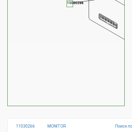
11030266
15000791
11030266
MONITOR
Поиск п