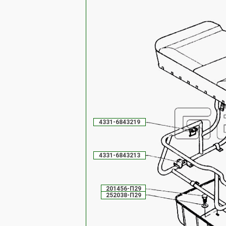
4331-6843219
4331-6843213
201456-П29
252038-П29