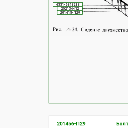
4331-6843213
252134-П2
201418-П29
201456-П29
Бол