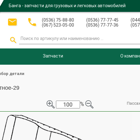
Банга - запчасти для грузовых и легковых автомобилей


(0536) 75-88-80
(0536) 77-77-45
(044
(067) 523-05-00
(0536) 77-77-36
(057

Запчасти
О компан
бор детали
тное-29
%
Пасса