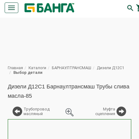

Кнопка
меню
ПОИСК
Главная
Каталоги
БАРНАУЛТРАНСМАШ
Дизели Д12С1
Выбор детали
Дизели Д12С1 Барнаултрансмаш Трубы слива
масла-85
Трубопровод
Муфта
масляный
сцепления
%