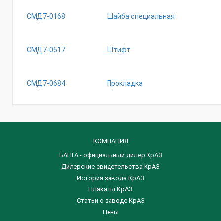
СМД7-0168
Шайба специальная
СМД7-0517
Штифт
СМД7-0684
Прокладка
КОМПАНИЯ
БАНГА - официальный дилер КрАЗ
Дилерские свидетельства КрАЗ
История завода КрАЗ
Плакаты КрАЗ
Статьи о заводе КрАЗ
Цены