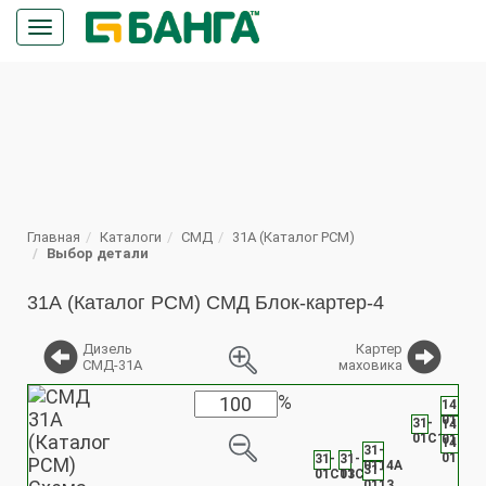
Кнопка
меню
ПОИСК
Главная
Каталоги
СМД
31А (Каталог РСМ)
Выбор детали
31А (Каталог РСМ) СМД Блок-картер-4
Дизель
Картер
СМД-31А
маховика
%
14-
0163
31-
14-
01С13
0150
14-
31-
0116
31-
31-
0114А
31-
01С13
01С2
0113