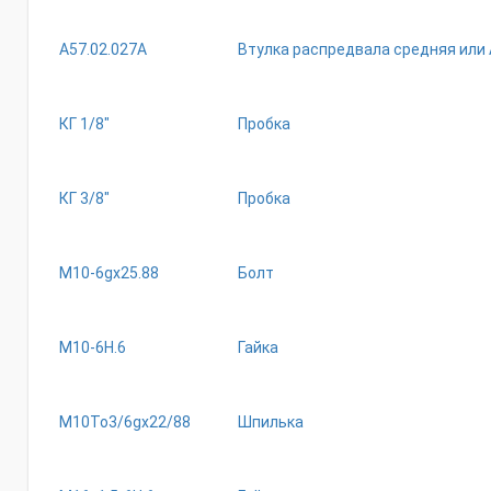
А57.02.027А
Втулка распредвала средняя или 
КГ 1/8"
Пробка
КГ 3/8"
Пробка
М10-6gх25.88
Болт
М10-6Н.6
Гайка
М10То3/6gх22/88
Шпилька