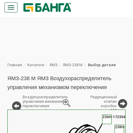
Кнопка
меню
ПОИСК
Главная
Каталоги
ЯМЗ
ЯМЗ-238 М
Выбор детали
ЯМЗ-238 М ЯМЗ Воздухораспределитель
управления механизмом переключения
Воздухораспределитель
Редукционный
управления механизмом
клапан
переключения
коробок
понижающей передачи
передач 201
%
КП ЯМЗ-238
236Н-1723043
238Н-172