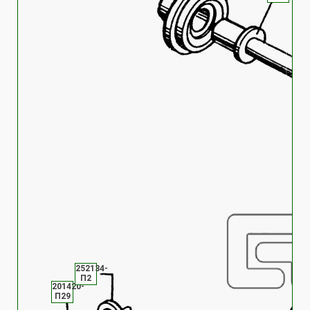
252134-
П2
201420-
П29