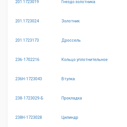
201.1723019
Гнездо золотника
201.1723024
Золотник
201.1723173
Дроссель
236-1702216
Кольцо уплотнительное
236Н-1723043
Втулка
238-1723029-Б
Прокладка
238Н-1723028
Цилиндр