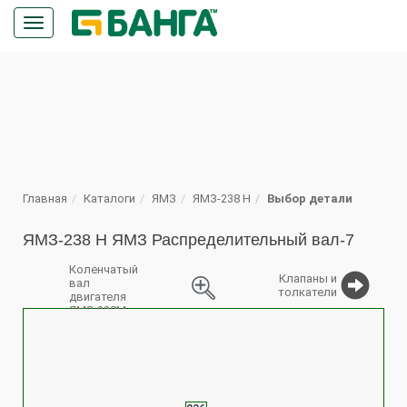
Кнопка
меню
ПОИСК
Главная
Каталоги
ЯМЗ
ЯМЗ-238 Н
Выбор детали
ЯМЗ-238 Н ЯМЗ Распределительный вал-7
Коленчатый
Клапаны и
вал
толкатели
двигателя
ЯМЗ-238М,
%
ЯМЗ-238НД,
ЯМЗ-238Н,
ЯМЗ-238Л,
ЯМЗ-238ПМ,
ЯМЗ-238ФМ
2
1