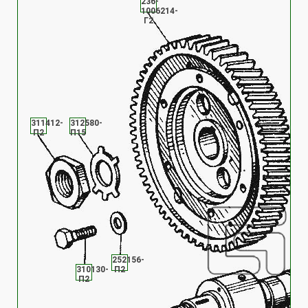
236-
1006214-
Г2
311412-
312580-
П2
П15
252156-
310130-
П2
П2