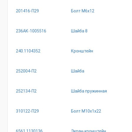
201416-П29
Болт М6х12
236АК-1005516
Шайба 8
240.1104352
Кронштейн
252004-П2
Шайба
252134-П2
Шайба пружинная
310122-П29
Болт М10х1х22
6561.1130136
Экран-кронштейн