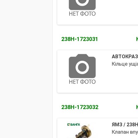
238Н-1723031
АВТОКРАЗ
Кільце ущ
238Н-1723032
ЯМЗ
/
238Н
Клапан вп