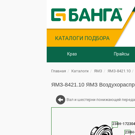
КАТАЛОГИ ПОДБОРА
Краз
Прайсы
Главная
Каталоги
ЯМЗ
ЯМЗ-8421.10
ЯМЗ-8421.10 ЯМЗ Воздухораспр
Вал и шестерни понижающей переда
238Н-17230
238Н