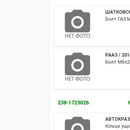
ШАТКОВСК
Болт ГАЗ М
РААЗ
/
201
Болт М6х2
238-1723026
АВТОКРАЗ
Кільце ущ