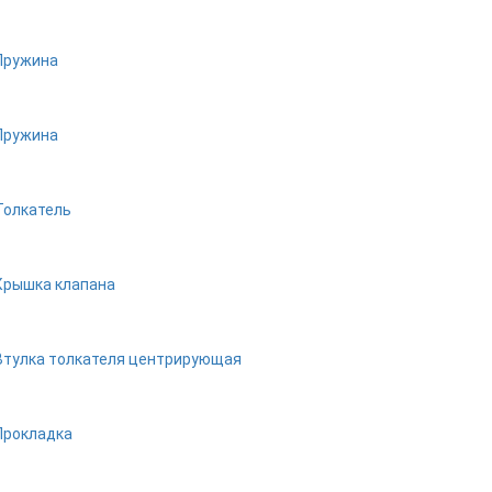
Пружина
Пружина
Толкатель
Крышка клапана
Втулка толкателя центрирующая
Прокладка