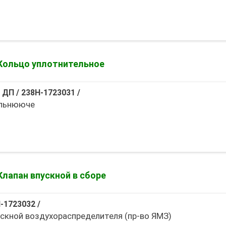
Кольцо уплотнительное
 ДП
/
238Н-1723031
/
ільнююче
Клапан впускной в сборе
-1723032
/
ускной воздухораспределителя (пр-во ЯМЗ)