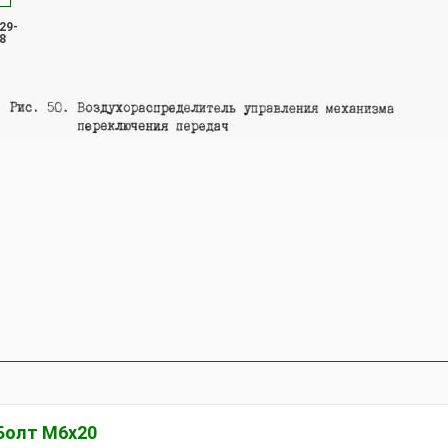
29-
8
Болт М6х20