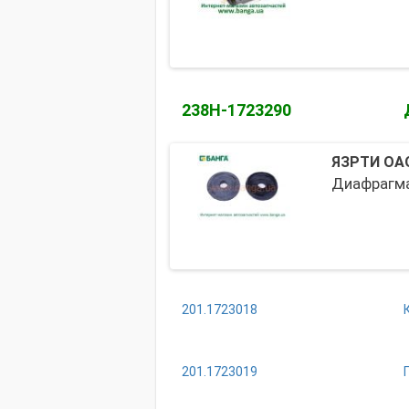
238Н-1723290
ЯЗРТИ ОАО
Диафрагма
201.1723018
201.1723019