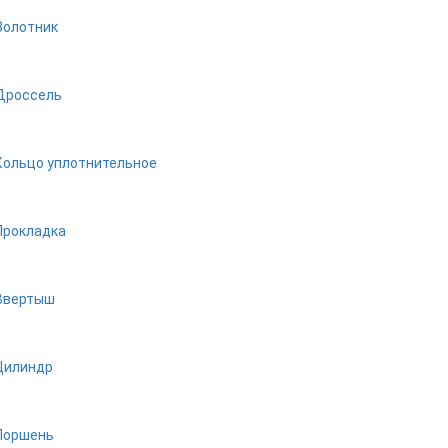
Золотник
Дроссель
Кольцо уплотнительное
Прокладка
Ввертыш
Цилиндр
Поршень