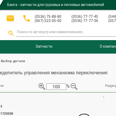
Банга - запчасти для грузовых и легковых автомобилей


(0536) 75-88-80
(0536) 77-77-45
(044
(067) 523-05-00
(0536) 77-77-36
(057

Запчасти
О компан
Выбор детали
еделитель управления механизма переключения
%
чи
Редукц
43
-1723038