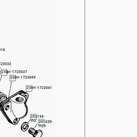
018
723032
-
238Н-1723037
3026
238Н-1723049
238Н-1723041
252134-
П2
201420-
П29