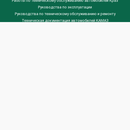
Работы по техническому обслуживанию автомобилей Краз
Руководства по эксплуатации
Руководства по техническому обслуживанию и ремонту
Техническая документация автомобилей КАМАЗ
Техническая документация автомобилей ГАЗ
Техническая документация ЗИЛ
Дизельные двигателя Венчай
(0536) 75-88-80 | (067) 523-05-00
(0536) 77-77-45 | (0536) 77-77-36
(044) 221-22-14 | (057) 780-50-88



Banga.ua
© 2026 г.
Все права защищены.