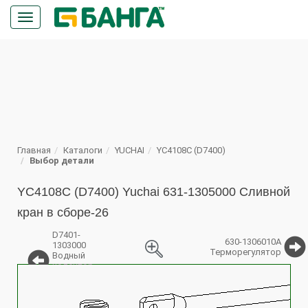
Кнопка
меню
ПОИСК
Главная
Каталоги
YUCHAI
YC4108C (D7400)
Выбор детали
YC4108C (D7400) Yuchai 631-1305000 Сливной
кран в сборе-26
D7401-
630-1306010A
1303000
Терморегулятор
Водный
колектор
%
выпуска в
сборе