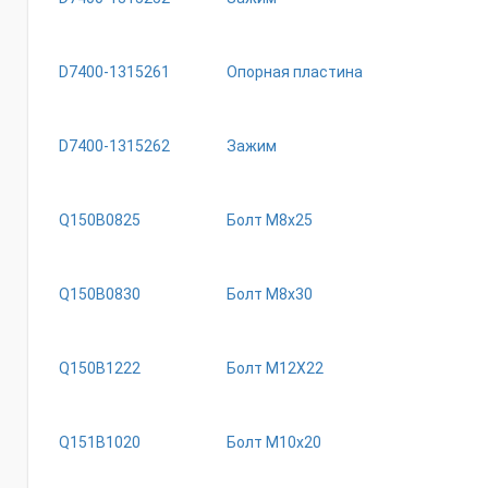
D7400-1315261
Опорная пластина
D7400-1315262
Зажим
Q150B0825
Бoлт M8x25
Q150B0830
Бoлт M8x30
Q150B1222
Бoлт M12X22
Q151B1020
Бoлт M10x20