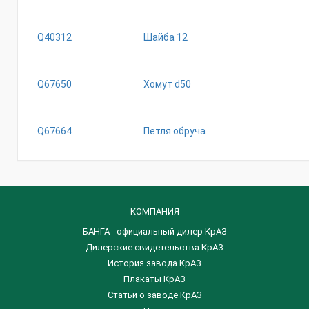
Q40312
Шайба 12
Q67650
Xoмyт d50
Q67664
Петля обруча
КОМПАНИЯ
БАНГА - официальный дилер КрАЗ
Дилерские свидетельства КрАЗ
История завода КрАЗ
Плакаты КрАЗ
Статьи о заводе КрАЗ