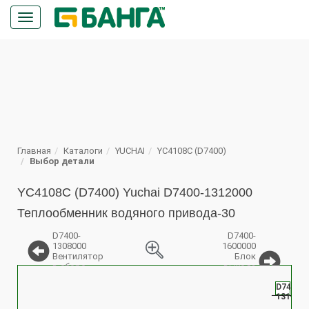
Кнопка
меню
ПОИСК
Главная
Каталоги
YUCHAI
YC4108C (D7400)
Выбор детали
YC4108C (D7400) Yuchai D7400-1312000
Теплообменник водяного привода-30
D7400-
D7400-
1308000
1600000
Вентилятор
Блок
в сборе
выхода
%
мощности
в сборе
D7400-
131200