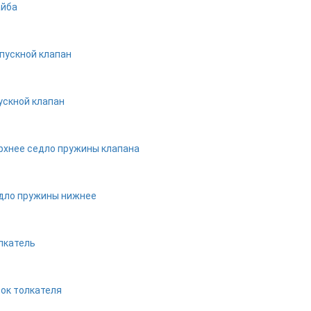
йба
пускной клапан
ускной клапан
рхнее седло пружины клапана
дло пружины нижнее
лкатель
ок толкателя