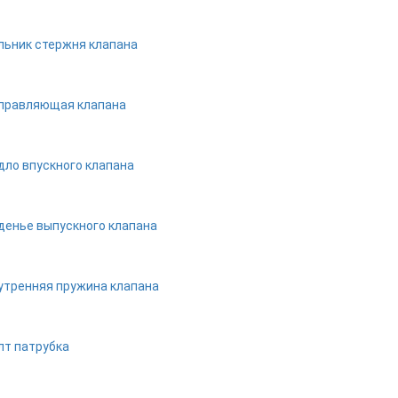
льник стержня клапана
правляющая клапана
дло впускного клапана
денье выпускного клапана
утренняя пружина клапана
лт патрубка