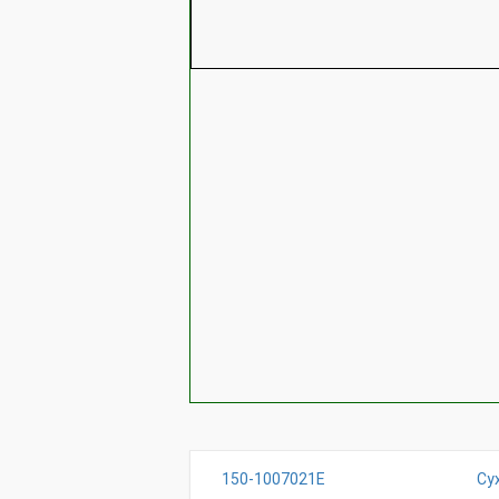
150-1007021E
Су