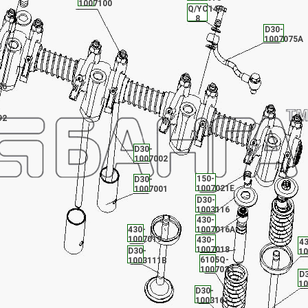
1007100
Q/YC149-
8
D30-
1007075A
36
92
D30-
1007002
150-
D30-
1007021E
1007001
D30-
1003116
430-
430-
1007016A
1007019
430-
43
1007018
D30-
10
6105Q-
1003111B
1007023
D3
1
D30-
1003161