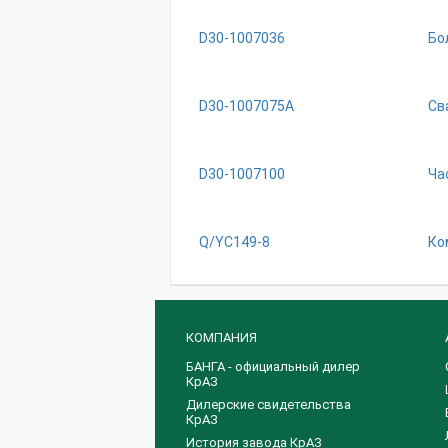
D30-1007036
Бо
D30-1007075A
Св
D30-1007100
Ча
Q/YC149-8
Ко
КОМПАНИЯ
БАНГА - официальный дилер
КрАЗ
Дилерские свидетельства
КрАЗ
История завода КрАЗ