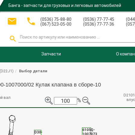
Банга - запчасти для грузовых и легковых автомобилей


(0536) 75-88-80
(0536) 77-77-45
(044
(067) 523-05-00
(0536) 77-77-36
(057

Запчасти
О компан
(D22J1)
Выбор детали
0-1007000/02 Кулак клапана в сборе-10
D2101
ый вал
%
впус
6105Q-
D30-
1007073