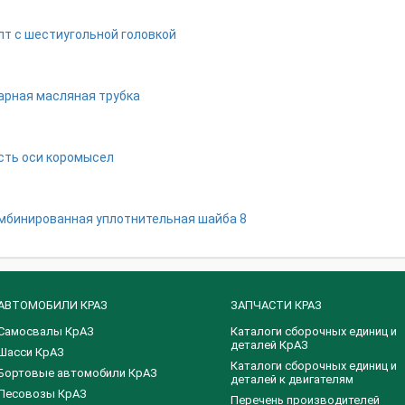
лт с шестиугольной головкой
арная масляная трубка
сть оси коромысел
мбинированная уплотнительная шайба 8
АВТОМОБИЛИ КРАЗ
ЗАПЧАСТИ КРАЗ
Самосвалы КрАЗ
Каталоги сборочных единиц и
деталей КрАЗ
Шасси КрАЗ
​Каталоги сборочных единиц и
Бортовые автомобили КрАЗ
деталей к двигателям
Лесовозы КрАЗ
Перечень производителей