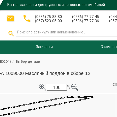
Банга - запчасти для грузовых и легковых автомобилей


(0536) 75-88-80
(0536) 77-77-45
(044
(067) 523-05-00
(0536) 77-77-36
(057

Запчасти
О компан
(E02D1)
Выбор детали
FA-1009000 Масляный поддон в сборе-12
53
%