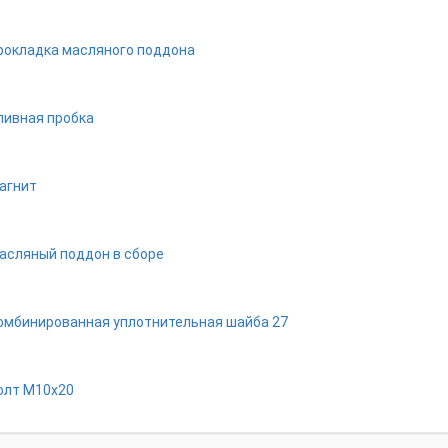
рокладка масляного поддона
ливная пробка
агнит
асляный поддон в сборе
омбинированная уплотнительная шайба 27
oлт M10x20