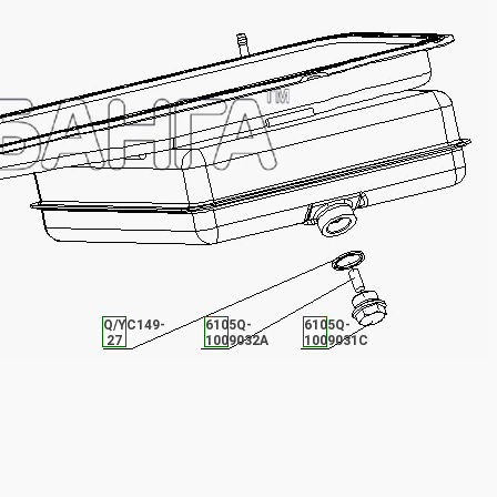
Q/YC149-
6105Q-
6105Q-
27
1009032A
1009031C