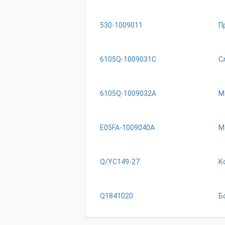
530-1009011
П
6105Q-1009031C
С
6105Q-1009032A
М
E05FA-1009040A
М
Q/YC149-27
К
Q1841020
Б