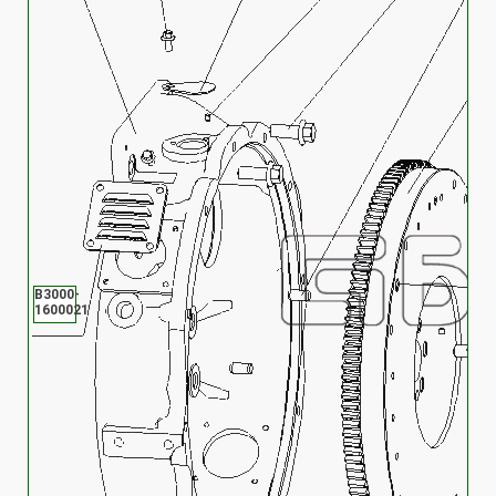
B3000-
1600021