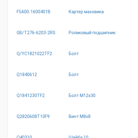
F5A00-1600401B
Картер маховика
GB/T276-6203-2RS
Роликовый подшипник
Q/YC1821022TF2
Болт
Q1840612
Болт
Q1841230TF2
Болт М12х30
Q2820608T10F9
Bинт M8x8
Q40310
Шайба 10