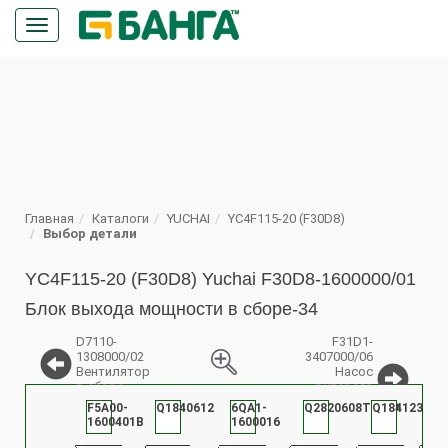
Кнопка
меню
ПОИСК
Главная
Каталоги
YUCHAI
YC4F115-20 (F30D8)
Выбор детали
YC4F115-20 (F30D8) Yuchai F30D8-1600000/01
Блок выхода мощности в сборе-34
D7110-
F31D1-
1308000/02
3407000/06
Вентилятор
Насос
в сборе
рулевого
%
механизма
F5A00-
Q1840612
6QA1-
Q2820608T10F9
Q1841230TF
YC
в сборе
1600401B
1600016
10