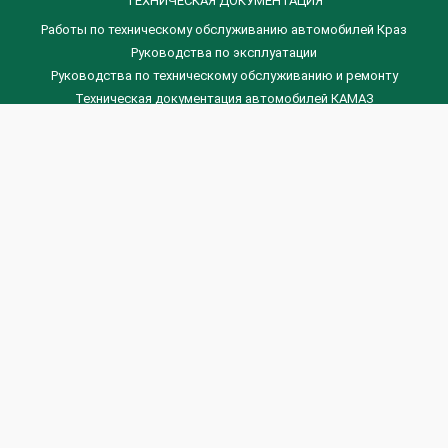
ТЕХНИЧЕСКАЯ ДОКУМЕНТАЦИЯ
Работы по техническому обслуживанию автомобилей Краз
Руководства по эксплуатации
Руководства по техническому обслуживанию и ремонту
Техническая документация автомобилей КАМАЗ
Техническая документация автомобилей ГАЗ
Техническая документация ЗИЛ
Дизельные двигателя Венчай
(0536) 75-88-80 | (067) 523-05-00
(0536) 77-77-45 | (0536) 77-77-36
(044) 221-22-14 | (057) 780-50-88



Banga.ua
© 2026 г.
Все права защищены.