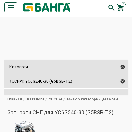
0


Кнопка
меню
ПОИСК

Каталоги

YUCHAI: YC6G240-30 (G5BSB-T2)
Главная
Каталоги
YUCHAI
Выбор категории деталей
Запчасти СНГ для YC6G240-30 (G5BSB-T2)