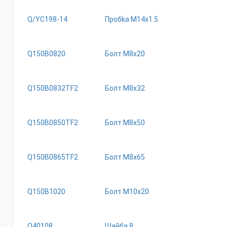
Q/YC198-14
Пpoбka M14x1.5
Q150B0820
Болт М8х20
Q150B0832TF2
Бoлт M8x32
Q150B0850TF2
Болт М8х50
Q150B0865TF2
Бoлт M8x65
Q150B1020
Бoлт M10x20
Q40108
Шайба 8