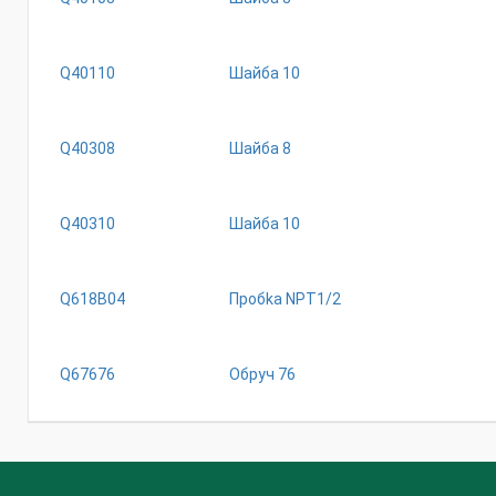
Q40110
Шайба 10
Q40308
Шайба 8
Q40310
Шайба 10
Q618B04
Пpoбka NPT1/2
Q67676
Обруч 76