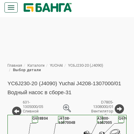
Кнопка
меню
ПОИСК
Главная
Каталоги
YUCHAI
YC6J230-20 (J4090)
Выбор детали
YC6J230-20 (J4090) Yuchai J4208-1307000/01
Водный насос в сборе-31
631-
D7805-
1305000/05
1308000/01
Сливной
Вентилятор
кран в
в сборе
Q618B04
J4108-
A3000-
Q67676
%
сборе
1307004B
1307005