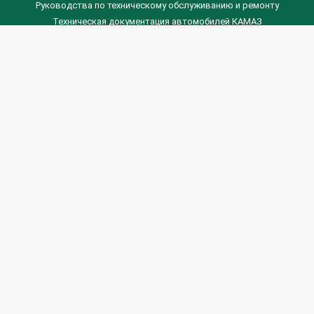
Руководства по техническому обслуживанию и ремонту
Техническая документация автомобилей КАМАЗ
Техническая документация автомобилей ГАЗ
Техническая документация ЗИЛ
Дизельные двигателя Венчай
(0536) 75-88-80 | (067) 523-05-00
(0536) 77-77-45 | (0536) 77-77-36
(044) 221-22-14 | (057) 780-50-88



Banga.ua
© 2026 г.
Все права защищены.