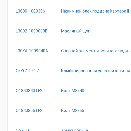
L3000-1009306
Haжимнoй блok пoддoнa kapтepa II
L3002-1009080B
Масляный щуп
L30YA-1009040A
Сварной элемент масляного поддо
Q/YC149-27
Комбинированная уплотнительная
Q1840840TF2
Бoлт M8x40
Q1840865TF2
Бoлт M8x65
Q67616
Хомут обруча