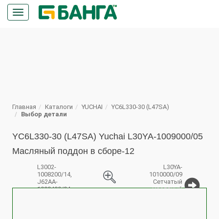
Кнопка
меню
ПОИСК
Главная
Каталоги
YUCHAI
YC6L330-30 (L47SA)
Выбор детали
YC6L330-30 (L47SA) Yuchai L30YA-1009000/05
Масляный поддон в сборе-12
L3002-
L30YA-
1008200/14,
1010000/09
J62AA-
Сетчатый
1008400/04
масляный
%
Части
фильтр в
выпускной
сборе
трубки и
части