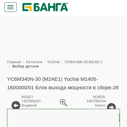
Кнопка
меню
ПОИСК
Главная
Каталоги
YUCHAI
YC6M340N-30 (M2AE1)
Выбор детали
YC6M340N-30 (M2AE1) Yuchai M1405-
1600000/01 Блок выхода мощности в сборе-28
M2AE1-
M36D6-
1307000/01
3407000/04
Водяной
Насос
насос в
рулевого
%
сборе
механизма
Q18
в сборе