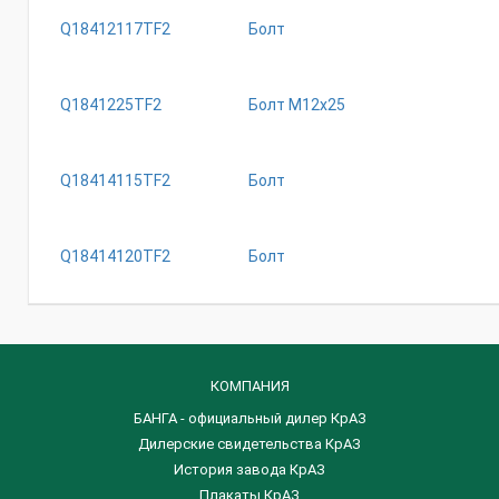
Q18412117TF2
Болт
Q1841225TF2
Бoлт M12x25
Q18414115TF2
Болт
Q18414120TF2
Болт
КОМПАНИЯ
БАНГА - официальный дилер КрАЗ
Дилерские свидетельства КрАЗ
История завода КрАЗ
Плакаты КрАЗ