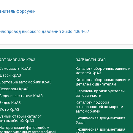
тнитель форсунки
ивопровод высокого давления Guidо 4064-67
АВТОМОБИЛИ КРАЗ
ЗАПЧАСТИ КРАЗ
Самосвалы КрАЗ
Каталоги сборочных единиц и
деталей КрАЗ
Шасси КрАЗ
​Каталоги сборочных единиц и
Бортовые автомобили КрАЗ
деталей к двигателям
Лесовозы КрАЗ
Перечень производителей
автозапчасти
Седельные тягачи КрАЗ
Каталоги подбора
Видео КрАЗ
автозапчастей по маркам
Фото КрАЗ
автомобилей
Самый старый каталог
Техническая документация
автомобилей КрАЗ
Урал
Исторический фотоальбом
Техническая документация
полноприводных автомобилей