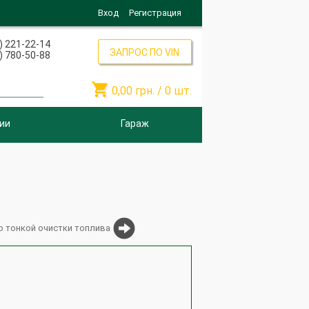
Вход
Регистрация
) 221-22-14
ЗАПРОС ПО VIN
) 780-50-88

0,00
грн. /
0
шт.
ии
Гараж
р тонкой очистки топлива