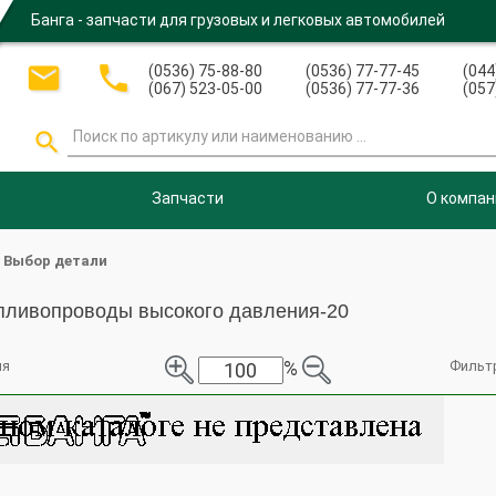
Банга - запчасти для грузовых и легковых автомобилей


(0536) 75-88-80
(0536) 77-77-45
(044
(067) 523-05-00
(0536) 77-77-36
(057

Запчасти
О компан
Выбор детали
пливопроводы высокого давления-20
%
ия
Фильт