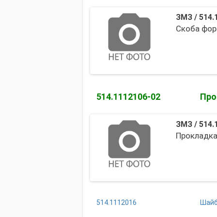
ЗМЗ
/
514.
Скоба фор
514.1112106-02
Про
ЗМЗ
/
514.
Прокладка
514.1112016
Шайб