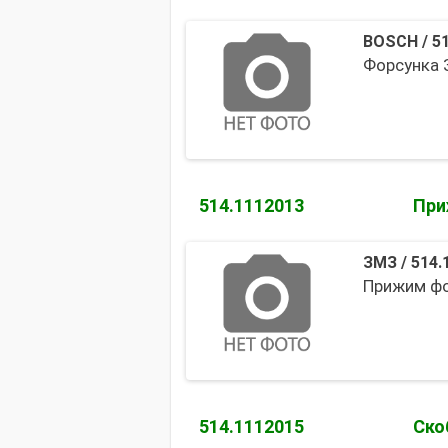
BOSCH
/
5
Форсунка З
514.1112013
При
ЗМЗ
/
514.
Прижим фо
514.1112015
Ско