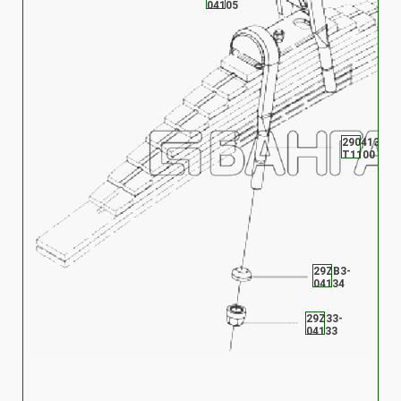
04105
2904131-
T1100
29ZB3-
04134
29Z33-
04133