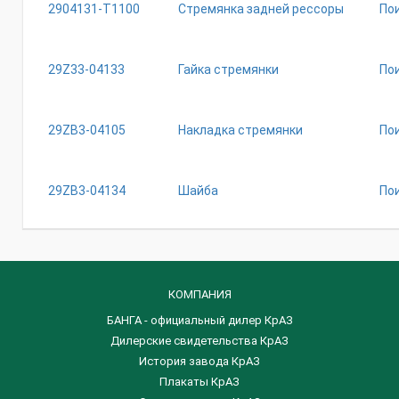
2904131-T1100
Стремянка задней рессоры
По
29Z33-04133
Гайка стремянки
По
29ZB3-04105
Накладка стремянки
По
29ZB3-04134
Шайба
По
КОМПАНИЯ
БАНГА - официальный дилер КрАЗ
Дилерские свидетельства КрАЗ
История завода КрАЗ
Плакаты КрАЗ