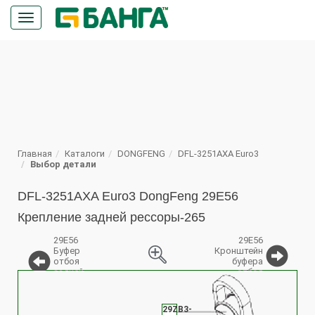
Кнопка
меню
ПОИСК
Главная
Каталоги
DONGFENG
DFL-3251AXA Euro3
Выбор детали
DFL-3251AXA Euro3 DongFeng 29Е56
Крепление задней рессоры-265
29Е56
29Е56
Буфер
Кронштейн
отбоя
буфера
задней
отбоя
%
рессоры
29ZB3-