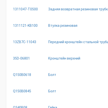
1311047-T0500
Задняя возвратная резиновая трубк
1311121-KB100
Втулка резиновая
13ZB7C-11043
Передний кронштейн стальной трубы
35D-06801
Кронштейн верхний
Q150B0618
Болт
Q150B0845
Болт
Q340B08
Гайка