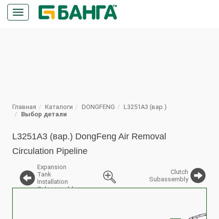
Кнопка
меню
ПОИСК
Главная
Каталоги
DONGFENG
L3251A3 (вар.)
Выбор детали
L3251A3 (вар.) DongFeng Air Removal
Circulation Pipeline
Expansion
Clutch
Tank
Subassembly
Installation
Subassembly
%