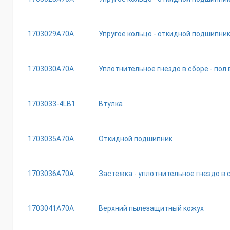
1703029A70A
Упругое кольцо - откидной подшипни
1703030A70A
Уплотнительное гнездо в сборе - пол 
1703033-4LB1
Втулка
1703035A70A
Откидной подшипник
1703036A70A
Застежка - уплотнительное гнездо в 
1703041A70A
Верхний пылезащитный кожух