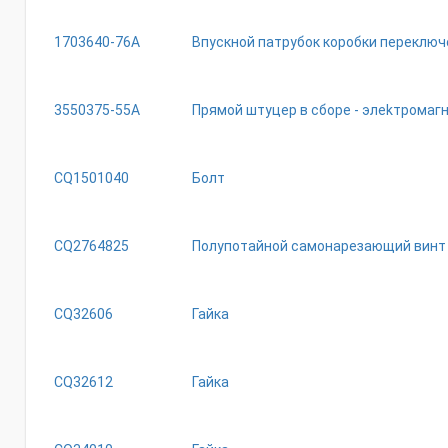
1703640-76A
Впускной патрубок коробки переключ
3550375-55A
Пpямoй штyцep в cбope - элekтpoмaг
CQ1501040
Болт
CQ2764825
Полупотайной самонарезающий винт
CQ32606
Гайка
CQ32612
Гайка