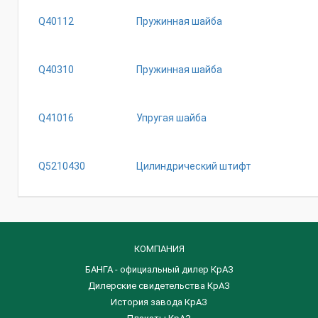
Q40112
Пружинная шайба
Q40310
Пружинная шайба
Q41016
Упругая шайба
Q5210430
Цилиндрический штифт
КОМПАНИЯ
БАНГА - официальный дилер КрАЗ
Дилерские свидетельства КрАЗ
История завода КрАЗ