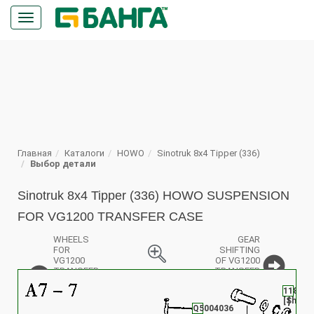
Кнопка
меню
ПОИСК
Главная
Каталоги
HOWO
Sinotruk 8x4 Tipper (336)
Выбор детали
Sinotruk 8x4 Tipper (336) HOWO SUSPENSION
FOR VG1200 TRANSFER CASE
WHEELS
GEAR
FOR
SHIFTING
VG1200
OF VG1200
TRANSFER
TRANSFER
%
CASE
CASE (A7-
1180A2
WITH DIFF.
8)
19
19
19
[Shim]
LOCK (A7-
[P
[P
[P
Q5004036
6)