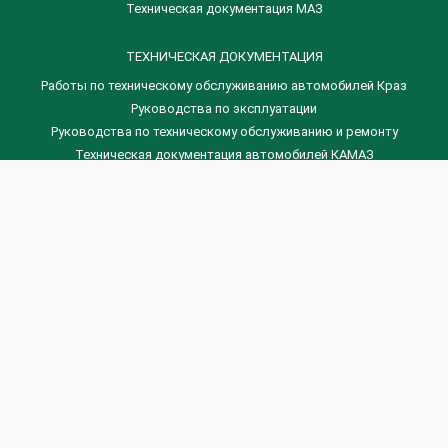
Техническая документация МАЗ
ТЕХНИЧЕСКАЯ ДОКУМЕНТАЦИЯ
Работы по техническому обслуживанию автомобилей Краз
Руководства по эксплуатации
Руководства по техническому обслуживанию и ремонту
Техническая документация автомобилей КАМАЗ
Техническая документация автомобилей ГАЗ
Техническая документация ЗИЛ
Дизельные двигателя Венчай
(0536) 75-88-80 | (067) 523-05-00
(0536) 77-77-45 | (0536) 77-77-36
(044) 221-22-14 | (057) 780-50-88



Banga.ua
© 2026 г.
Все права защищены.