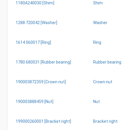
1180A240030 [Shim]
Shim
1288 720042 [Washer]
Washer
1614 060017 [Ring]
Ring
1780 680031 [Rubber bearing]
Rubber bearing
190003872359 [Crown nut]
Crown nut
190003888459 [Nut]
Nut
199000260001 [Bracket right]
Bracket right