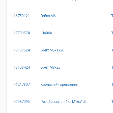
16750121
Гайка М6
П
17799574
Шайба
П
18137524
Болт М6х1х20
П
18138424
Болт М8х20
П
41217807
Кронштейн крепления
П
42087095
Резьбовая пробка М16х1,5
П