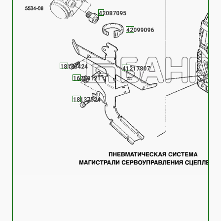
42087095
42099096
18138424
41217807
16750121
18137524