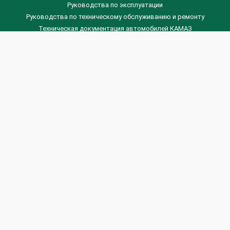
Руководства по эксплуатации
Руководства по техническому обслуживанию и ремонту
Техническая документация автомобилей КАМАЗ
Техническая документация автомобилей ГАЗ
Техническая документация ЗИЛ
Дизельные двигателя Венчай
(0536) 75-88-80 | (067) 523-05-00
(0536) 77-77-45 | (0536) 77-77-36
(044) 221-22-14 | (057) 780-50-88



Banga.ua
© 2026 г.
Все права защищены.