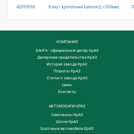
42099096
Xoмyт kpeплeния kaбeля (L=350мм)
П
КОМПАНИЯ
БАНГА - официальный дилер КрАЗ
Дилерские свидетельства КрАЗ
История завода КрАЗ
Плакаты КрАЗ
Статьи о заводе КрАЗ
Цены
Контакты
АВТОМОБИЛИ КРАЗ
Самосвалы КрАЗ
Шасси КрАЗ
Бортовые автомобили КрАЗ