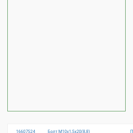
16607524
Болт М10х1,5х20(8,8)
П