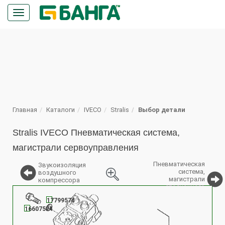
Кнопка
меню
ПОИСК
Главная
Каталоги
IVECO
Stralis
Выбор детали
Stralis IVECO Пневматическая система,
магистрали сервоуправления
Пневматическая
Звукоизоляция
система,
воздушного
магистрали
компрессора
стояночного
%
тормоза
17799574
16607524