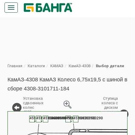
Кнопка
меню
ПОИСК
Главная
Каталоги
КАМАЗ
КамАЗ-4308
Выбор детали
КамАЗ-4308 КамАЗ Колесо 6,75x19,5 с шиной в
сборе 4308-3101711-184
Установка
Ступица
сдвоенных
колеса с
колес
диском
4308-
тормоза,
%
3101703
подшипником
45104310600490
45104310600590
45104310600790
45104310100190
45104310100290
и манжетой в
сборе 4308-
3103009