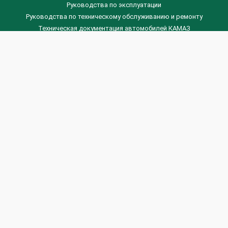
Руководства по эксплуатации
Руководства по техническому обслуживанию и ремонту
Техническая документация автомобилей КАМАЗ
Техническая документация автомобилей ГАЗ
Техническая документация ЗИЛ
Дизельные двигателя Венчай
(0536) 75-88-80 | (067) 523-05-00
(0536) 77-77-45 | (0536) 77-77-36
(044) 221-22-14 | (057) 780-50-88



Banga.ua
© 2026 г.
Все права защищены.