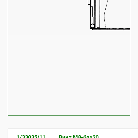
1/33035/11
Винт М8-6gх20