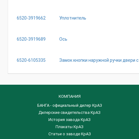
6520-3919662
Уплотнитель
6520-3919689
Ось
6520-6105335
Замок кнопки наружной ручки двери с
КОМПАНИЯ
БАНГА - официальный дилер КрАЗ
Дилерские свидетельства КрАЗ
История завода КрАЗ
Плакаты КрАЗ
Статьи о заводе КрАЗ