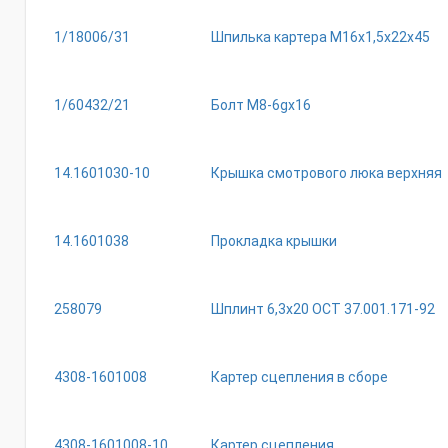
1/18006/31
Шпилька картера М16х1,5х22х45
1/60432/21
Болт М8-6gх16
14.1601030-10
Крышка смотрового люка верхняя
14.1601038
Прокладка крышки
258079
Шплинт 6,3х20 ОСТ 37.001.171-92
4308-1601008
Картер сцепления в сборе
4308-1601008-10
Картер сцепления