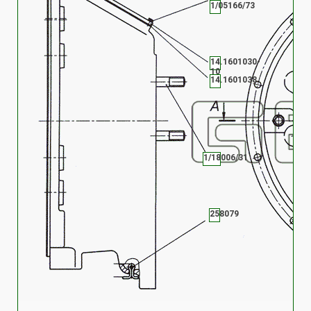
1/05166/73
14.1601030-
10
14.1601038
1/18006/31
258079