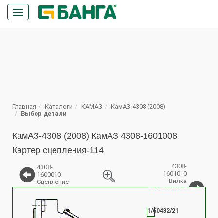
Кнопка
меню
ПОИСК
Главная
Каталоги
КАМАЗ
КамАЗ-4308 (2008)
Выбор детали
КамАЗ-4308 (2008) КамАЗ 4308-1601008
Картер сцепления-114
4308-
4308-
1601010
1600010
Вилка
Сцепление
выключения
%
сцепления с
пластиной в
сборе
1/60432/21