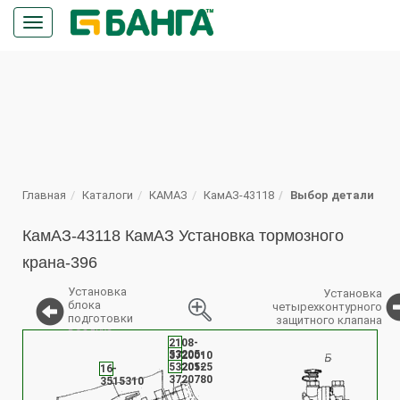
Кнопка
меню
ПОИСК
Главная
Каталоги
КАМАЗ
КамАЗ-43118
Выбор детали
КамАЗ-43118 КамАЗ Установка тормозного
крана-396
Установка
Установка
блока
четырехконтурного
подготовки
защитного клапана
воздуха
%
2108-
53205-
3720010
3720125
53205-
16-
3720780
3515310