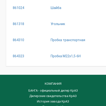
861024
Шайба
861318
Угольник
864310
Пробка транспортная
864323
Пробка М22х1,5-6Н
КОМПАНИЯ
БАНГА - официальный дилер КрАЗ
Дилерские свидетельства КрАЗ
История завода КрАЗ