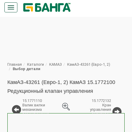
Кнопка
меню
ПОИСК
Главная
Каталоги
КАМАЗ
КамАЗ-43261 (Евро-1, 2)
Выбор детали
КамАЗ-43261 (Евро-1, 2) КамАЗ 15.1772100
Редукционный клапан управления
15.1771110
15.1772132
Валик вилки
Кран
механизма
управления
переключения
делителем
%
с рычагом
передач с
тросом