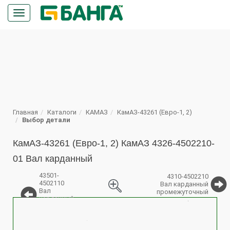
Кнопка
меню
ПОИСК
Главная
Каталоги
КАМАЗ
КамАЗ-43261 (Евро-1, 2)
Выбор детали
КамАЗ-43261 (Евро-1, 2) КамАЗ 4326-4502210-
01 Вал карданный
43501-
4310-4502210
4502110
Вал карданный
Вал
промежуточный
карданный
%
лебедки
задний