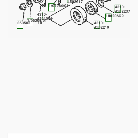
4502217
1/07964/01
4310-
4502237
4310-
180206С9
4204074-
1/05204/01
853503
10
4310-
4502219