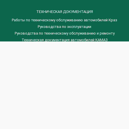
ТЕХНИЧЕСКАЯ ДОКУМЕНТАЦИЯ
Работы по техническому обслуживанию автомобилей Краз
Руководства по эксплуатации
Руководства по техническому обслуживанию и ремонту
Техническая документация автомобилей КАМАЗ
Техническая документация автомобилей ГАЗ
Техническая документация ЗИЛ
Дизельные двигателя Венчай
(0536) 75-88-80 | (067) 523-05-00
(0536) 77-77-45 | (0536) 77-77-36
(044) 221-22-14 | (057) 780-50-88



Banga.ua
© 2026 г.
Все права защищены.