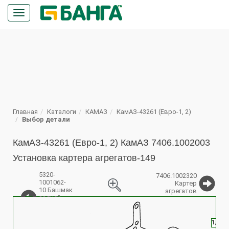
Кнопка
меню
ПОИСК
Главная
Каталоги
КАМАЗ
КамАЗ-43261 (Евро-1, 2)
Выбор детали
КамАЗ-43261 (Евро-1, 2) КамАЗ 7406.1002003
Установка картера агрегатов-149
5320-
7406.1002320
1001062-
Картер
10 Башмак
агрегатов
задней
%
опоры
силового
агрегата
1/051