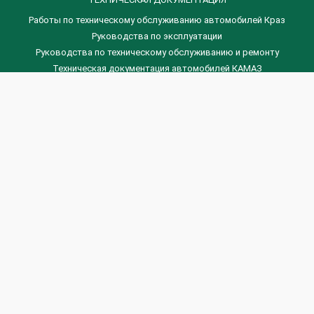
Работы по техническому обслуживанию автомобилей Краз
Руководства по эксплуатации
Руководства по техническому обслуживанию и ремонту
Техническая документация автомобилей КАМАЗ
Техническая документация автомобилей ГАЗ
Техническая документация ЗИЛ
Дизельные двигателя Венчай
(0536) 75-88-80 | (067) 523-05-00
(0536) 77-77-45 | (0536) 77-77-36
(044) 221-22-14 | (057) 780-50-88



Banga.ua
© 2026 г.
Все права защищены.