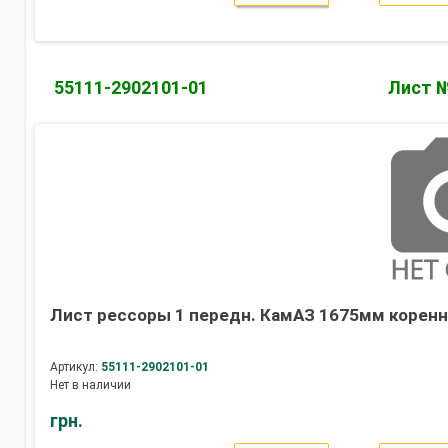
55111-2902101-01
Лист №
Лист рессоры 1 передн. КамАЗ 1675мм коренно
Артикул:
55111-2902101-01
Нет в наличии
грн.