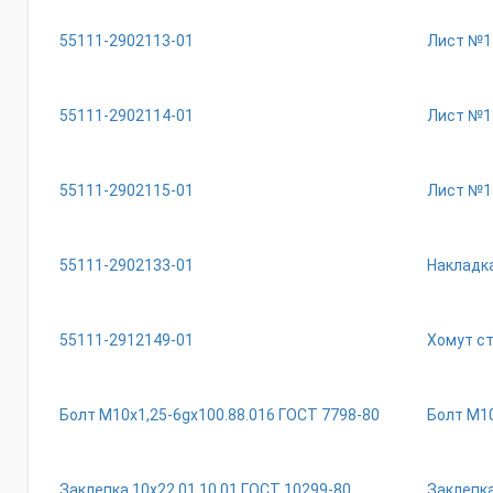
55111-2902113-01
Лист №1
55111-2902114-01
Лист №1
55111-2902115-01
Лист №1
55111-2902133-01
Накладк
55111-2912149-01
Хомут с
Болт М10х1,25-6gх100.88.016 ГОСТ 7798-80
Болт М10
Заклепка 10х22.01.10.01 ГОСТ 10299-80
Заклепка