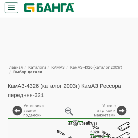
Кнопка
меню
ПОИСК
Главная
Каталоги
КАМАЗ
КамАЗ-4326 (каталог 2003г)
Выбор детали
КамАЗ-4326 (каталог 2003г) КамАЗ Рессора
передняя-321
Установка
Ушко с
задней
втулкой и
подвески
манжетами
%
4599891194
1/21647/11
5320-
2902068