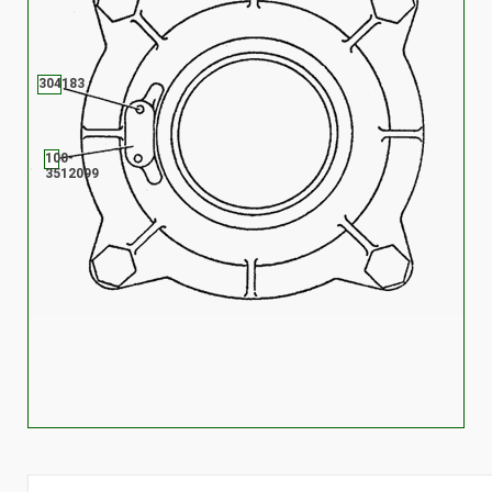
304183
100-
3512099