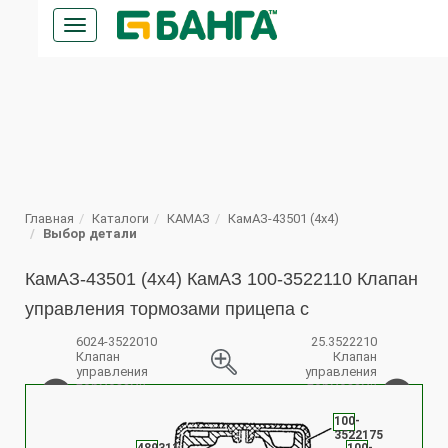
Кнопка
меню
ПОИСК
Главная
Каталоги
КАМАЗ
КамАЗ-43501 (4х4)
Выбор детали
КамАЗ-43501 (4х4) КамАЗ 100-3522110 Клапан
управления тормозами прицепа с
6024-3522010
25.3522210
Клапан
Клапан
управления
управления
тормозами
тормозами
%
прицепа с
прицепа с
двухпроводным
клапаном
100-
приводом в
обрыва в
3522175
сборе
сборе