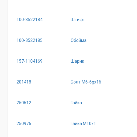
100-3522184
Штифт
100-3522185
Обойма
157-1104169
Шарик
201418
Болт М6-6gх16
250612
Гайка
250976
Гайка М10х1