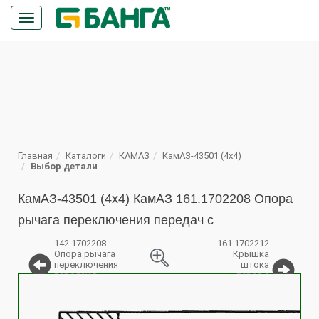
Кнопка
меню
ПОИСК
Главная
Каталоги
КАМАЗ
КамАЗ-43501 (4х4)
Выбор детали
КамАЗ-43501 (4х4) КамАЗ 161.1702208 Опора
рычага переключения передач с
142.1702208
161.1702212
Опора рычага
Крышка
переключения
штока
передач в
левая с
%
сборе
втулкой в
сборе