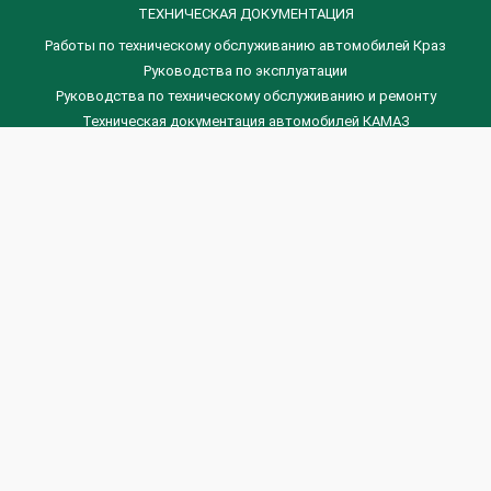
ТЕХНИЧЕСКАЯ ДОКУМЕНТАЦИЯ
Работы по техническому обслуживанию автомобилей Краз
Руководства по эксплуатации
Руководства по техническому обслуживанию и ремонту
Техническая документация автомобилей КАМАЗ
Техническая документация автомобилей ГАЗ
Техническая документация ЗИЛ
Дизельные двигателя Венчай
(0536) 75-88-80 | (067) 523-05-00
(0536) 77-77-45 | (0536) 77-77-36
(044) 221-22-14 | (057) 780-50-88



Banga.ua
© 2026 г.
Все права защищены.