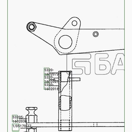
5320-
1602072
5320-
1602021
5320-
1602016
53205-
1602030
1/05170/77