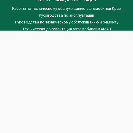
Работы по техническому обслуживанию автомобилей Краз
Руководства по эксплуатации
Руководства по техническому обслуживанию и ремонту
Техническая документация автомобилей КАМАЗ
Техническая документация автомобилей ГАЗ
Техническая документация ЗИЛ
Дизельные двигателя Венчай
(0536) 75-88-80 | (067) 523-05-00
(0536) 77-77-45 | (0536) 77-77-36
(044) 221-22-14 | (057) 780-50-88



Banga.ua
© 2026 г.
Все права защищены.