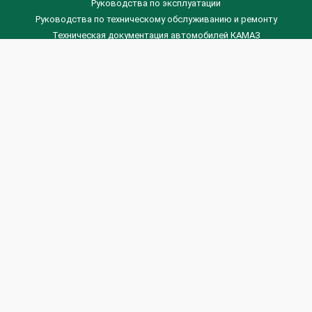
Руководства по эксплуатации
Руководства по техническому обслуживанию и ремонту
Техническая документация автомобилей КАМАЗ
Техническая документация автомобилей ГАЗ
Техническая документация ЗИЛ
Дизельные двигателя Венчай
(0536) 75-88-80 | (067) 523-05-00
(0536) 77-77-45 | (0536) 77-77-36
(044) 221-22-14 | (057) 780-50-88



Banga.ua
© 2026 г.
Все права защищены.