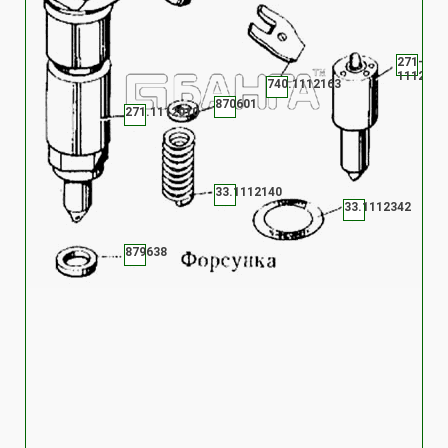
271-
1112001
740.1112163
870601
271.1112010
33.1112140
33.1112342
879638