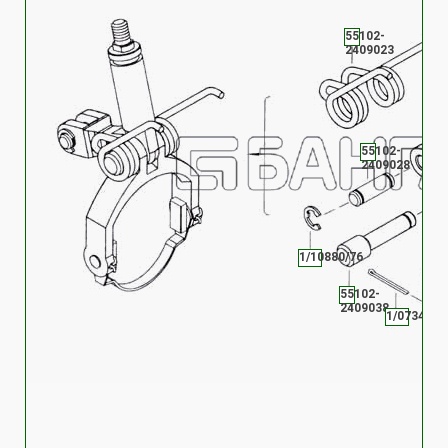
55102-
2409023
55102-
2409028
1/10880/76
55102-
2409038
1/07346/0