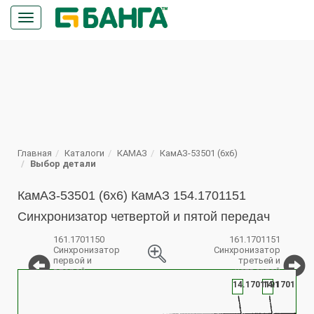
Кнопка
меню
ПОИСК
Главная
Каталоги
КАМАЗ
КамАЗ-53501 (6х6)
Выбор детали
КамАЗ-53501 (6х6) КамАЗ 154.1701151
Синхронизатор четвертой и пятой передач
161.1701150
161.1701151
Синхронизатор
Синхронизатор
первой и
третьей и
второй
четвертой
%
передач в
передач в
14.1701191
14.1701171
сборе
сборе