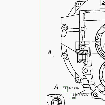
14.1601216
154.1770032-
10