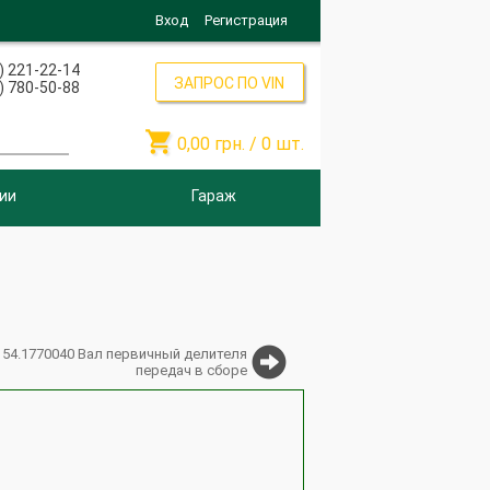
Вход
Регистрация
) 221-22-14
ЗАПРОС ПО VIN
) 780-50-88

0,00
грн. /
0
шт.
ии
Гараж
154.1770040 Вал первичный делителя
передач в сборе