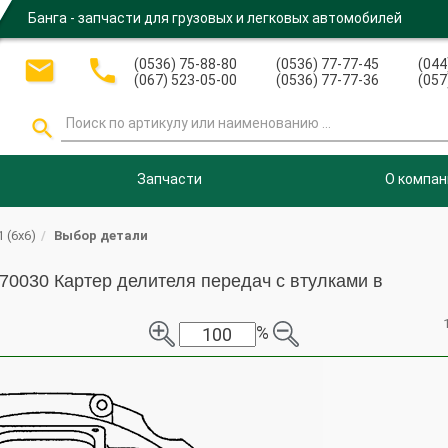
Банга - запчасти для грузовых и легковых автомобилей


(0536) 75-88-80
(0536) 77-77-45
(044
(067) 523-05-00
(0536) 77-77-36
(057

Запчасти
О компан
 (6х6)
Выбор детали
70030 Картер делителя передач с втулками в
%