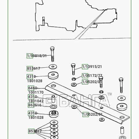
1/59818/31
1/13915/21
853617
1/05172/77
4310-
1801028
1/05202/01
6460-
1001170
4310-
1801042
862516
4310-
1/05202/01
1801028
853617