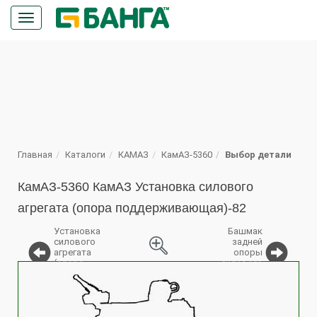
Кнопка
меню
ПОИСК
Главная
Каталоги
КАМАЗ
КамАЗ-5360
Выбор детали
КамАЗ-5360 КамАЗ Установка силового
агрегата (опора поддерживающая)-82
Установка
Башмак
силового
задней
агрегата
опоры
(опора
силового
%
задняя)
агрегата