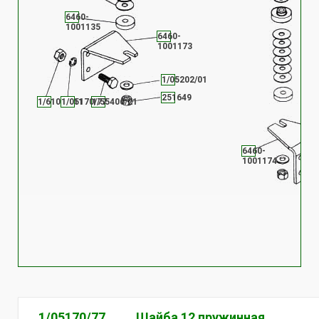
6460-
1001135
6460-
1001173
1/05202/01
251649
1/61015/11
1/05170/77
1/55406/21
6460-
1001174
1/05170/77
Шайба 12 пружинная