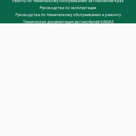
Работы по техническому обслуживанию автомобилей Краз
Руководства по эксплуатации
Руководства по техническому обслуживанию и ремонту
Техническая документация автомобилей КАМАЗ
Техническая документация автомобилей ГАЗ
Техническая документация ЗИЛ
Дизельные двигателя Венчай
(0536) 75-88-80 | (067) 523-05-00
(0536) 77-77-45 | (0536) 77-77-36
(044) 221-22-14 | (057) 780-50-88



Banga.ua
© 2026 г.
Все права защищены.