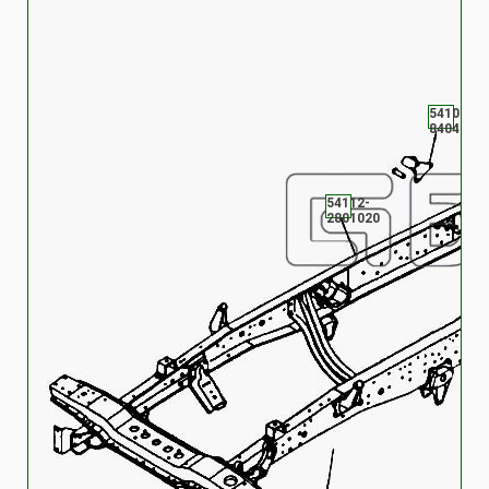
5410-
8404151
54112-
2801020