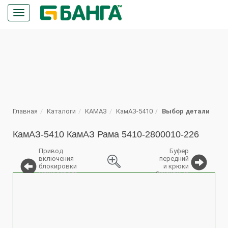
Кнопка
меню
ПОИСК
Главная
Каталоги
КАМАЗ
КамАЗ-5410
Выбор детали
КамАЗ-5410 КамАЗ Рама 5410-2800010-226
Привод
Буфер
включения
передний
блокировки
и крюки
межосевого
буксирные
%
дифференциала