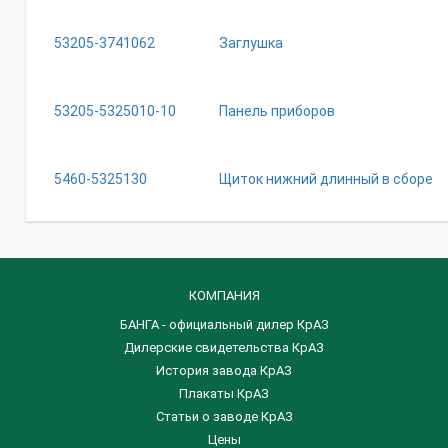
53205-3741062
Заглушка
53205-5325010-10
Панель приборов
5460-5325130
Щиток нижний длинный в сборе
КОМПАНИЯ
БАНГА - официальный дилер КрАЗ
Дилерские свидетельства КрАЗ
История завода КрАЗ
Плакаты КрАЗ
Статьи о заводе КрАЗ
Цены