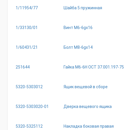
1/11954/77
Шайба 5 пружинная
1/33130/01
Винт М6-6gх16
1/60431/21
Болт М8-6gх14
251644
Гайка М6-6Н ОСТ 37.001.197-75
5320-5303012
Ящик вещевой в сборе
5320-5303020-01
Дверка вещевого ящика
5320-5325112
Накладка боковая правая