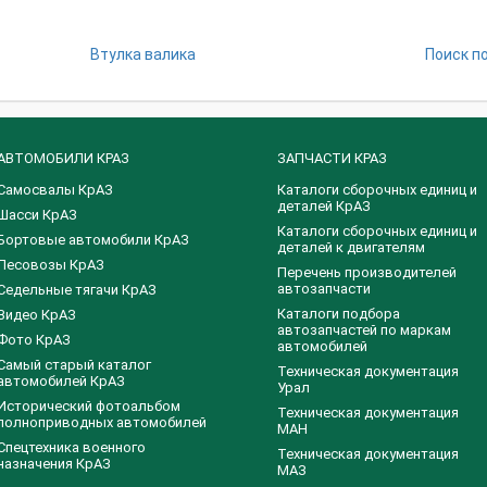
Втулка валика
Поиск п
АВТОМОБИЛИ КРАЗ
ЗАПЧАСТИ КРАЗ
Самосвалы КрАЗ
Каталоги сборочных единиц и
деталей КрАЗ
Шасси КрАЗ
​Каталоги сборочных единиц и
Бортовые автомобили КрАЗ
деталей к двигателям
Лесовозы КрАЗ
Перечень производителей
автозапчасти
Седельные тягачи КрАЗ
Каталоги подбора
Видео КрАЗ
автозапчастей по маркам
Фото КрАЗ
автомобилей
Самый старый каталог
Техническая документация
автомобилей КрАЗ
Урал
Исторический фотоальбом
Техническая документация
полноприводных автомобилей
МАН
Спецтехника военного
Техническая документация
назначения КрАЗ
МАЗ