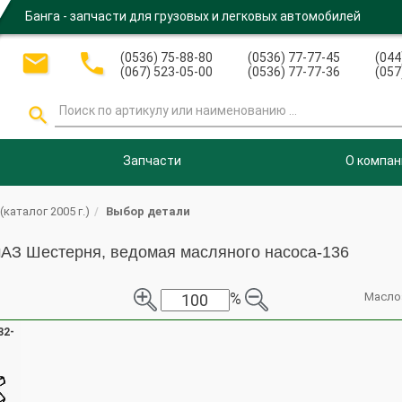
Банга - запчасти для грузовых и легковых автомобилей


(0536) 75-88-80
(0536) 77-77-45
(044
(067) 523-05-00
(0536) 77-77-36
(057

Запчасти
О компан
каталог 2005 г.)
Выбор детали
амАЗ Шестерня, ведомая масляного насоса-136
%
Масло
32-