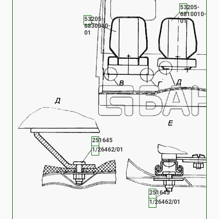
53205-
6810010-
53205-
01
6830010-
01
251645
1/26462/01
251645
1/26462/01