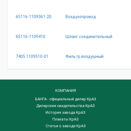
65116-1109361-20
Воздухопровод
65116-1109410
Шланг соединительный
7405.1109510-01
Фильтр воздушный
КОМПАНИЯ
БАНГА - официальный дилер КрАЗ
Дилерские свидетельства КрАЗ
История завода КрАЗ
Плакаты КрАЗ
Статьи о заводе КрАЗ